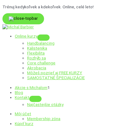
Preskočiť
Trénuj kedykoľvek a kdekoľvek. Online, celé leto!
na
obsah
Online kurzy
Menu
Handbalancing
Toggle
Kalistenika
Flexibilita
Rozhýb sa
Core challenge
Akrobacia
Môžeš pozrieť aj
FREE KURZY
SAMOSTATNÉ ŠPECIALIZÁCIE
Akcie s Michalom
1
Blog
Kontakt
Menu
Najčastejšie otázky
Toggle
Môj účet
Membership zóna
Kúpiť kurz