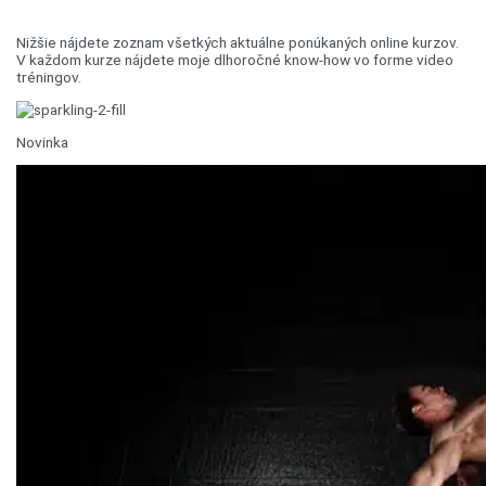
Nižšie nájdete zoznam všetkých aktuálne ponúkaných online kurzov.
V každom kurze nájdete moje dlhoročné know-how vo forme video
tréningov.
Novinka