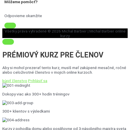
Môžeme pomôcť?
Odpovieme okamžite
Všetky práva vyhradené © 2026
Michal Barbier
| Michal Barbier online
kurzy
PRÉMIOVÝ KURZ
PRE ČLENOV
Aby si mohol prezerať tento kurz, musíš mať zakúpené mesačné, ročné
alebo celoživotné členstvo v mojich online kurzoch.
kúpiť členstvo
Prihlásiť sa
Dokopy viac ako 300+ hodín tréningov
300+ klientov s výsledkami
Kurzy z pohodlia domu alebo posilňovne od 3-násobného majstra sveta