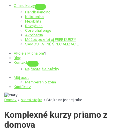
Online kurzy
Menu
Handbalancing
Toggle
Kalistenika
Flexibilita
Rozhýb sa
Core challenge
Akrobacia
Môžeš pozrieť aj
FREE KURZY
SAMOSTATNÉ ŠPECIALIZÁCIE
Akcie s Michalom
1
Blog
Kontakt
Menu
Najčastejšie otázky
Toggle
Môj účet
Membership zóna
Kúpiť kurz
Domov
Videá stojka
Stojka na jednej ruke
Komplexné
kurzy
priamo z
domova