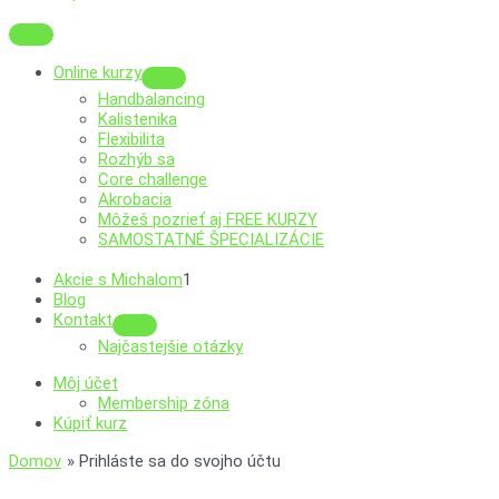
Online kurzy
Menu
Handbalancing
Toggle
Kalistenika
Flexibilita
Rozhýb sa
Core challenge
Akrobacia
Môžeš pozrieť aj
FREE KURZY
SAMOSTATNÉ ŠPECIALIZÁCIE
Akcie s Michalom
1
Blog
Kontakt
Menu
Najčastejšie otázky
Toggle
Môj účet
Membership zóna
Kúpiť kurz
Domov
Prihláste sa do svojho účtu