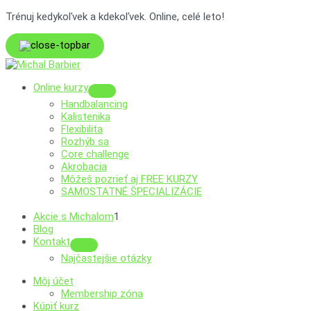
Preskočiť
Trénuj kedykoľvek a kdekoľvek. Online, celé leto!
na
obsah
Online kurzy
Menu
Handbalancing
Toggle
Kalistenika
Flexibilita
Rozhýb sa
Core challenge
Akrobacia
Môžeš pozrieť aj
FREE KURZY
SAMOSTATNÉ ŠPECIALIZÁCIE
Akcie s Michalom
1
Blog
Kontakt
Menu
Najčastejšie otázky
Toggle
Môj účet
Membership zóna
Kúpiť kurz