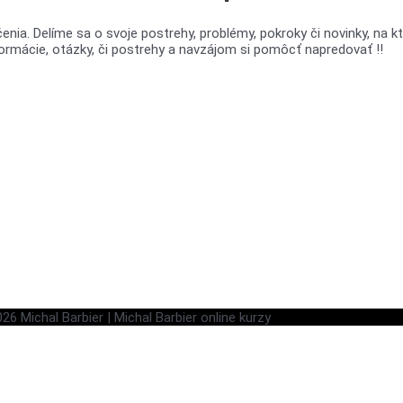
nia. Delíme sa o svoje postrehy, problémy, pokroky či novinky, na k
nformácie, otázky, či postrehy a navzájom si pomôcť napredovať !!
2026
Michal Barbier
| Michal Barbier online kurzy