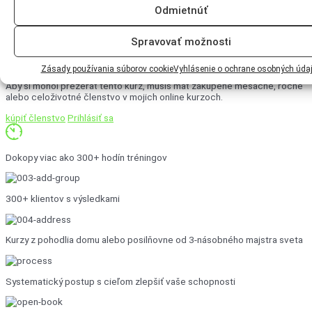
Odmietnúť
kurzy
Spravovať možnosti
PRÉMIOVÝ KURZ
PRE ČLENOV
Zásady používania súborov cookie
Vyhlásenie o ochrane osobných úda
Aby si mohol prezerať tento kurz, musíš mať zakúpené mesačné, ročné
alebo celoživotné členstvo v mojich online kurzoch.
kúpiť členstvo
Prihlásiť sa
Dokopy viac ako 300+ hodín tréningov
300+ klientov s výsledkami
Kurzy z pohodlia domu alebo posilňovne od 3-násobného majstra sveta
Systematický postup s cieľom zlepšiť vaše schopnosti