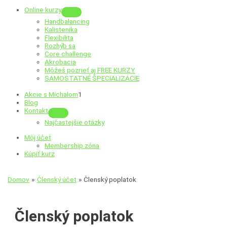
Online kurzy
Menu
Handbalancing
Toggle
Kalistenika
Flexibilita
Rozhýb sa
Core challenge
Akrobacia
Môžeš pozrieť aj
FREE KURZY
SAMOSTATNÉ ŠPECIALIZÁCIE
Akcie s Michalom
1
Blog
Kontakt
Menu
Najčastejšie otázky
Toggle
Môj účet
Membership zóna
Kúpiť kurz
Domov
Členský účet
Členský poplatok
Členský
poplatok