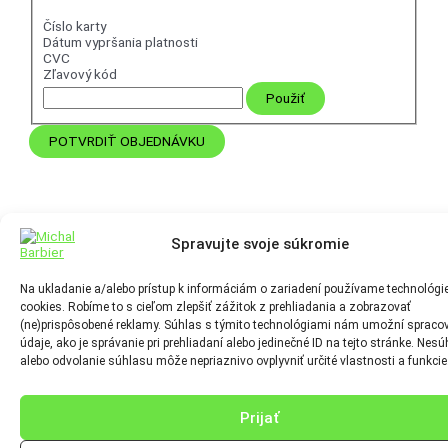
Číslo karty
Dátum vypršania platnosti
CVC
Zľavový kód
Spravujte svoje súkromie
Chat
Na ukladanie a/alebo prístup k informáciám o zariadení používame technológi
cookies. Robíme to s cieľom zlepšiť zážitok z prehliadania a zobrazovať
(ne)prispôsobené reklamy. Súhlas s týmito technológiami nám umožní spraco
údaje, ako je správanie pri prehliadaní alebo jedinečné ID na tejto stránke. Nesú
Môžeme pomôcť?
alebo odvolanie súhlasu môže nepriaznivo ovplyvniť určité vlastnosti a funkcie
Odpovieme okamžite
Prijať
Všetky práva vyhradené © 2026
Michal Barbier
| Michal Barbier online