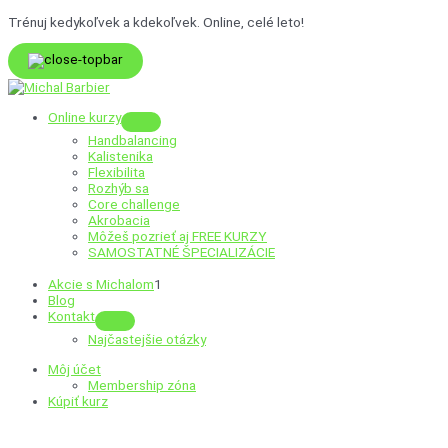
Preskočiť
Trénuj kedykoľvek a kdekoľvek. Online, celé leto!
na
obsah
Online kurzy
Menu
Handbalancing
Toggle
Kalistenika
Flexibilita
Rozhýb sa
Core challenge
Akrobacia
Môžeš pozrieť aj
FREE KURZY
SAMOSTATNÉ ŠPECIALIZÁCIE
Akcie s Michalom
1
Blog
Kontakt
Menu
Najčastejšie otázky
Toggle
Môj účet
Membership zóna
Kúpiť kurz