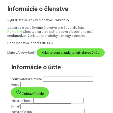
Informácie o členstve
Vybrali ste si úroveň členstva:
Pokročilý
.
Jedná sa o celoživotné členstvo pre špecializáciu
Pokročilý
. Členstvo sa platí jednorázovo a budete tu mať
neobmedzený prístup pre všetky tréningy v ponuke.
Cena členstva je teraz
30.00€
.
Máte zľavový kód?
Kliknite sem a zadajte váš zľavový kód
Informácie o účte
Používateľské meno
Heslo
Zobraziť heslo
Potvrdiť heslo
E-mail
Potvrdiť e-mail