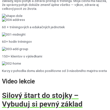
základy, lepší pohyb a zdravší prístup k tréningu. Moja cesta ma naučila,
že správny pohyb dokáže zmeniť úplne všetko — výkon, zdravie aj
celkový pocit zo života.
60 + tréningových a edukačných jednotiek
60+ hodín tréningov
150+ klientov s výsledkami
Kurzy z pohodlia domu alebo posilňovne od 3-násobného majstra sveta
Video
lekcie
Silový štart do stojky –
Vybuduj si pevný základ