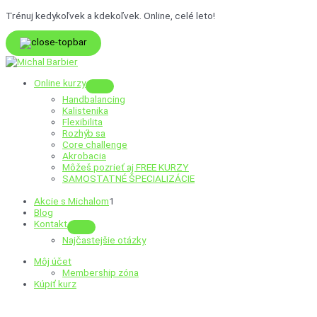
Preskočiť
Trénuj kedykoľvek a kdekoľvek. Online, celé leto!
na
obsah
Online kurzy
Menu
Handbalancing
Toggle
Kalistenika
Flexibilita
Rozhýb sa
Core challenge
Akrobacia
Môžeš pozrieť aj
FREE KURZY
SAMOSTATNÉ ŠPECIALIZÁCIE
Akcie s Michalom
1
Blog
Kontakt
Menu
Najčastejšie otázky
Toggle
Môj účet
Membership zóna
Kúpiť kurz