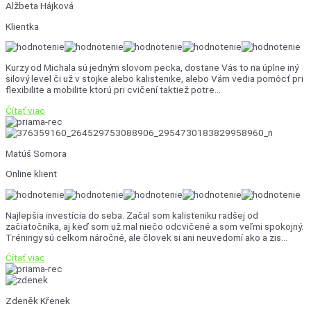
Alžbeta Hájková
Klientka
Kurzy od Michala sú jedným slovom pecka, dostane Vás to na úplne iný
silový level či už v stojke alebo kalistenike, alebo Vám vedia pomôcť pri
flexibilite a mobilite ktorú pri cvičení taktiež potre...
Čítať viac
Matúš Somora
Online klient
Najlepšia investícia do seba. Začal som kalisteniku radšej od
začiatočníka, aj keď som už mal niečo odcvičené a som veľmi spokojný.
Tréningy sú celkom náročné, ale človek si ani neuvedomí ako a zis...
Čítať viac
Zdeněk Křenek