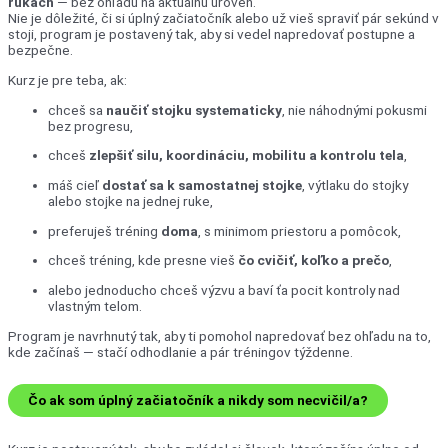
rukách
— bez ohľadu na aktuálnu úroveň.
Nie je dôležité, či si úplný začiatočník alebo už vieš spraviť pár sekúnd v
stoji, program je postavený tak, aby si vedel napredovať postupne a
bezpečne.
Kurz je pre teba, ak:
chceš sa
naučiť stojku systematicky
, nie náhodnými pokusmi
bez progresu,
chceš
zlepšiť silu, koordináciu, mobilitu a kontrolu tela
,
máš cieľ
dostať sa k samostatnej stojke
, výtlaku do stojky
alebo stojke na jednej ruke,
preferuješ tréning
doma
, s minimom priestoru a pomôcok,
chceš tréning, kde presne vieš
čo cvičiť, koľko a prečo
,
alebo jednoducho chceš výzvu a baví ťa pocit kontroly nad
vlastným telom.
Program je navrhnutý tak, aby ti pomohol napredovať bez ohľadu na to,
kde začínaš — stačí odhodlanie a pár tréningov týždenne.
Čo ak som úplný začiatočník a nikdy som necvičil/a?