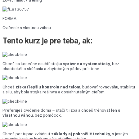
FORMA
Cvičenie s vlastnou váhou
Tento kurz
je pre teba, ak:
Chceš sa konečne naučiť stojku
správne a systematicky
, bez
chaotického skúšania a zbytočných pádov pri stene.
Chceš
získať lepšiu kontrolu nad telom
, budovať rovnováhu, stabilitu
a silu, aby bola stojka reálnym a dosiahnuteľným cieľom.
Preferuješ cvičenie doma – stačí ti izba a chceš trénovať
len s
vlastnou váhou
, bez pomôcok.
Chceš postupne zvládnuť
základy aj pokročilé techniky
, s jasným
vedením krok za krokom až k stabilnej stojke.