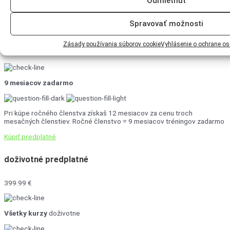
Odmietnúť
Spravovať možnosti
Za jeden tréning s trénerom v posilke dáš minimálne 20 €. U nás máš za
zlomok tej ceny prístup ku kompletnej online platforme – s
premysleným systémom a špičkovým trénerom, ktorý ťa vedie krok za
Zásady používania súborov cookie
Vyhlásenie o ochrane o
krokom.
9 mesiacov zadarmo
Pri kúpe ročného členstva získaš 12 mesiacov za cenu troch
mesačných členstiev. Ročné členstvo = 9 mesiacov tréningov zadarmo
Kúpiť predplatné
doživotné predplatné
399.99 €
Všetky kurzy
doživotne