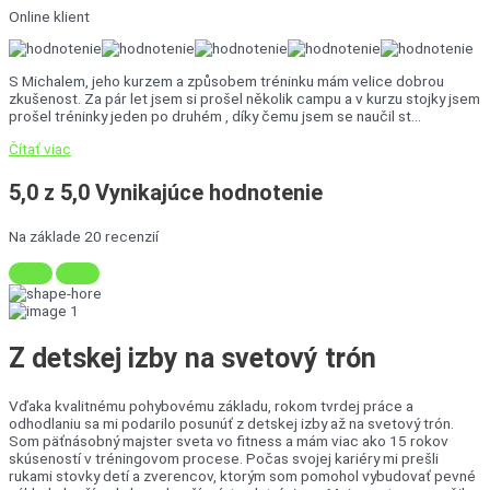
Online klient
S Michalem, jeho kurzem a způsobem tréninku mám velice dobrou
zkušenost. Za pár let jsem si prošel několik campu a v kurzu stojky jsem
prošel tréninky jeden po druhém , díky čemu jsem se naučil st...
Čítať viac
5,0 z 5,0 Vynikajúce hodnotenie
Na základe 20 recenzií
Z detskej izby na
svetový trón
Vďaka kvalitnému pohybovému základu, rokom tvrdej práce a
odhodlaniu sa mi podarilo posunúť z detskej izby až na svetový trón.
Som päťnásobný majster sveta vo fitness a mám viac ako 15 rokov
skúseností v tréningovom procese. Počas svojej kariéry mi prešli
rukami stovky detí a zverencov, ktorým som pomohol vybudovať pevné