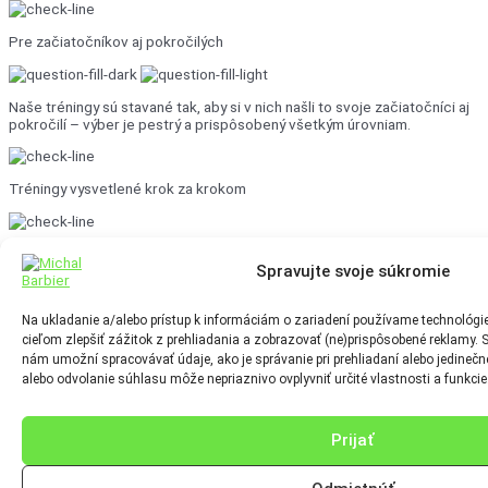
Pre začiatočníkov aj pokročilých
Naše tréningy sú stavané tak, aby si v nich našli to svoje začiatočníci aj
pokročilí – výber je pestrý a prispôsobený všetkým úrovniam.
Tréningy vysvetlené krok za krokom
Platba raz ročne
Spravujte svoje súkromie
Každých 365 dní sa ti automaticky obnoví členstvo, aby si mal plynulý
Na ukladanie a/alebo prístup k informáciám o zariadení používame technológi
prístup ku všetkým tréningom. Žiadne viazanie – predplatné môžeš
cieľom zlepšiť zážitok z prehliadania a zobrazovať (ne)prispôsobené reklamy. 
zrušiť kedykoľvek, jedným klikom
nám umožní spracovávať údaje, ako je správanie pri prehliadaní alebo jedinečné
alebo odvolanie súhlasu môže nepriaznivo ovplyvniť určité vlastnosti a funkcie
Nový obsah zdarma
Prijať
Len
0,28 € / deň