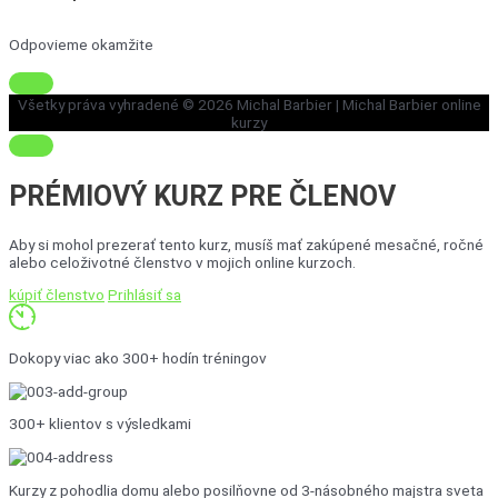
Odpovieme okamžite
Všetky práva vyhradené © 2026
Michal Barbier
| Michal Barbier online
kurzy
PRÉMIOVÝ KURZ
PRE ČLENOV
Aby si mohol prezerať tento kurz, musíš mať zakúpené mesačné, ročné
alebo celoživotné členstvo v mojich online kurzoch.
kúpiť členstvo
Prihlásiť sa
Dokopy viac ako 300+ hodín tréningov
300+ klientov s výsledkami
Kurzy z pohodlia domu alebo posilňovne od 3-násobného majstra sveta