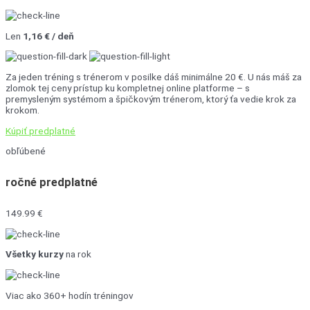
Len
1,16 € / deň
Za jeden tréning s trénerom v posilke dáš minimálne 20 €. U nás máš za
zlomok tej ceny prístup ku kompletnej online platforme – s
premysleným systémom a špičkovým trénerom, ktorý ťa vedie krok za
krokom.
Kúpiť predplatné
obľúbené
ročné predplatné
149.99 €
Všetky kurzy
na rok
Viac ako 360+ hodín tréningov