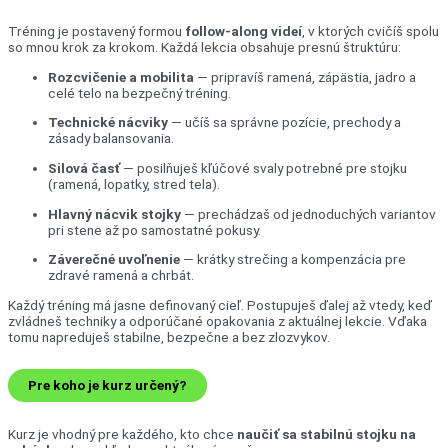
Tréning je postavený formou
follow-along videí
, v ktorých cvičíš spolu
so mnou krok za krokom. Každá lekcia obsahuje presnú štruktúru:
Rozcvičenie a mobilita
— pripravíš ramená, zápästia, jadro a
celé telo na bezpečný tréning.
Technické nácviky
— učíš sa správne pozície, prechody a
zásady balansovania.
Silová časť
— posilňuješ kľúčové svaly potrebné pre stojku
(ramená, lopatky, stred tela).
Hlavný nácvik stojky
— prechádzaš od jednoduchých variantov
pri stene až po samostatné pokusy.
Záverečné uvoľnenie
— krátky strečing a kompenzácia pre
zdravé ramená a chrbát.
Každý tréning má jasne definovaný cieľ. Postupuješ ďalej až vtedy, keď
zvládneš techniky a odporúčané opakovania z aktuálnej lekcie. Vďaka
tomu napreduješ stabilne, bezpečne a bez zlozvykov.
Pre koho je kurz určený?
Kurz je vhodný pre každého, kto chce
naučiť sa stabilnú stojku na