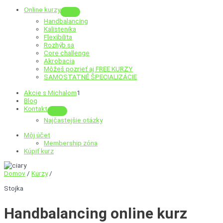
Online kurzy
Menu
Handbalancing
Toggle
Kalistenika
Flexibilita
Rozhýb sa
Core challenge
Akrobacia
Môžeš pozrieť aj
FREE KURZY
SAMOSTATNÉ ŠPECIALIZÁCIE
Akcie s Michalom
1
Blog
Kontakt
Menu
Najčastejšie otázky
Toggle
Môj účet
Membership zóna
Kúpiť kurz
Domov
/
Kurzy
/
Stojka
Handbalancing
online kurz