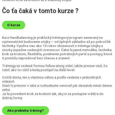
Čo ťa čaká
v tomto kurze ?
O kurze
Kurz Handbalancing je praktický tréningový program zameraný na
systematické budovanie stojky — od úplných základov až po pokročilé
techniky. Využíva viac ako 10 rokov skúseností z tréningu stojky a
stovky úspešne vedených zverencov. Čaká ťa jasná metodika, technika
krok za krokom, flexibilita, posilnenie potrebných partií a postupy, ktoré
ti pomôžu napredovať bez chaosu a zranení.
Tréningy sú vedené formou follow-along videí, takže presne vieš, čo
robiť, ako to robiť a kedy postúpiť na ďalší level.
Cvičíš doma, len s vlastnou váhou a podľa vedenia v jednotlivých
videách.
Stačí ti priestor v izbe a rozhodnutie venovať pár desiatok minút denne
sebe.
Ja ťa povediem krok za krokom tak, aby si sa postupne vrátil/a do
dobrej formy.
Ako prebieha tréning?