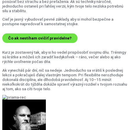
posúvať bez strachu a bez preťaženia. Ak sú techniky náročné,
jednoducho ostaneš pri ľahšej verzii, kým tvoje telo nezíska potrebnú
silu a stabilitu.
Cieľ je jasný: vybudovať pevné základy, aby si mohol bezpečne a
postupne napredovať k samostatnej stojke.
Čo ak nestíham cvičiť pravidelne?
Kurz je zostavený tak, aby si ho vedel prispôsobiť svojmu dňu. Tréningy
sú krátke a môžeš ich zaradiť kedykoľvek – ráno, večer alebo aj ako
rýchle uvoľnenie počas dňa.
Ak vynecháš pár dní, nič sa nedeje. Jednoducho sa vrátiš k poslednej
lekcii a pokračuješ ďalej vlastným tempom. Pri flexibilite nerozhoduje
dokonalá disciplína, ale dlhodobá pravidelnosť. Aj 10–15 minút
niekoľkokrát do týždňa dokáže spraviť výrazný rozdiel v tvojom rozsahu
aj tom, ako sa cíti tvoje telo.