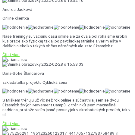
Andrea Jacková
Online klientka
Naše tréningy sú väčšinu času online ale za dva a pól roka sme urobili
kus prace ako fyzickej tak aj po psychickej stránke a verim ešte v
ďalších niekolko takých občas náročných ale zato úžasných r...
Čítať viac
Dana-Sofie Šlancarová
zakladatelka projektu Cyklická žena
S Miškem trénuju už víc než rok online a zúčastnila jsem se dvou
úžasných živých Movement Campů. Z tréninků jsem maximálně
nadšena, protože vidím jasné posuny jak v akrobatických prvcích, tak v
síl...
Čítať viac