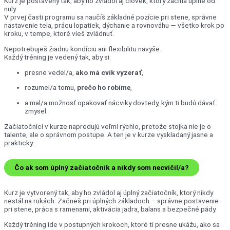
Kurz je postavený tak, aby ho zvládol aj človek, ktorý začína úplne od
nuly.
V prvej časti programu sa naučíš základné pozície pri stene, správne
nastavenie tela, prácu lopatiek, dýchanie a rovnováhu — všetko krok po
kroku, v tempe, ktoré vieš zvládnuť.
Nepotrebuješ žiadnu kondíciu ani flexibilitu navyše.
Každý tréning je vedený tak, aby si:
presne vedel/a,
ako má cvik vyzerať
,
rozumel/a tomu,
prečo ho robíme
,
a mal/a možnosť opakovať nácviky dovtedy, kým ti budú dávať
zmysel.
Začiatočníci v kurze napredujú veľmi rýchlo, pretože stojka nie je o
talente, ale o správnom postupe. A ten je v kurze vyskladaný jasne a
prakticky.
Čo ak som úplný začiatočník a nikdy som necvičil/a?
Kurz je vytvorený tak, aby ho zvládol aj úplný začiatočník, ktorý nikdy
nestál na rukách. Začneš pri úplných základoch – správne postavenie
pri stene, práca s ramenami, aktivácia jadra, balans a bezpečné pády.
Každý tréning ide v postupných krokoch, ktoré ti presne ukážu, ako sa