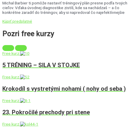
Michal Barbier ti pomôže nastaviť tréningový plán presne podľa tvojich
cieľov. Vďaka úvodnej diagnostike zistíš, kde sa nachádzaš – a čo
konkrétne zaradiť do tréningov, aby si napredoval čo najefektívnejšie
Kúpiť predplatné
Pozri free
kurzy
Free kurz
5 TRÉNING – SILA V STOJKE
Free kurz
Krokodíl s vystretými nohami ( nohy od seba )
Free kurz
23. Pokročilé prechody pri stene
Free kurz