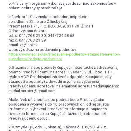
5.Príslušným orgánom vykonávajúci dozor nad zákonnosťou v
oblasti ochrany spotrebiteľa je:
Inšpektorát Slovenskej obchodnej inšpekcie
so sídlom v Žiline pre Žilinský kraj
Predmestská 71, P. O. BOX B-89, 011 79 Žilina 1
Odbor výkonu dozoru
tel. č. 041/763 21 30, 041/724 58 68
fax č. 041/763 21 39
email: za@soi.sk
webový odkaz na podávanie podnetov:
https://www.soi.sk/sk/Podavanie-podnetov-staznosti-navrhov-
a-ziadosti/Podajte-podnet.soi
6.Sťažnosti, alebo podnety Kupujúci môže taktiež adresovať aj
priamo Predávajúcemu na adresu uvedenú v Čl. I, bod. 1.1.1.
týchto VOP. Predávajúci zároveň odporúča Kupujúcim, aby
sťažnosti a podnety (z dôvodu urýchlenia vybavenia)
Predávajúcemu adresovali na emailovú adresu Predávajúceho:
michal.barbier@gmail.com
Akákoľvek sťažnosť, alebo podnet bude Predávajúcim
posúdená a vybavená do 10 pracovných dní od jej prijatia.
Pričom o jej vybavení Predávajúci informuje Kupujúceho
rovnakou formou, akou Kupujúci sťažnosť, alebo podnet
Predávajúcemu doručil.
7.V zmysle §3, ods. 1, písm. n), Zákona č. 102/2014 Z.z.