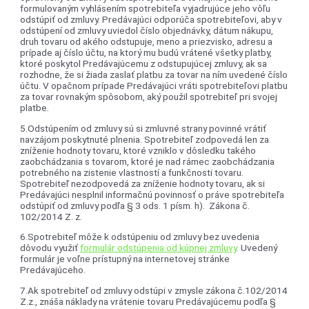
formulovaným vyhlásením spotrebiteľa vyjadrujúce jeho vôľu
odstúpiť od zmluvy. Predávajúci odporúča spotrebiteľovi, aby v
odstúpení od zmluvy uviedol číslo objednávky, dátum nákupu,
druh tovaru od akého odstupuje, meno a priezvisko, adresu a
prípade aj číslo účtu, na ktorý mu budú vrátené všetky platby,
ktoré poskytol Predávajúcemu z odstupujúcej zmluvy, ak sa
rozhodne, že si žiada zaslať platbu za tovar na ním uvedené číslo
účtu. V opačnom prípade Predávajúci vráti spotrebiteľovi platbu
za tovar rovnakým spôsobom, aký použil spotrebiteľ pri svojej
platbe.
5.Odstúpením od zmluvy sú si zmluvné strany povinné vrátiť
navzájom poskytnuté plnenia. Spotrebiteľ zodpovedá len za
zníženie hodnoty tovaru, ktoré vzniklo v dôsledku takého
zaobchádzania s tovarom, ktoré je nad rámec zaobchádzania
potrebného na zistenie vlastností a funkčnosti tovaru.
Spotrebiteľ nezodpovedá za zníženie hodnoty tovaru, ak si
Predávajúci nesplnil informačnú povinnosť o práve spotrebiteľa
odstúpiť od zmluvy podľa § 3 ods. 1 písm. h). Zákona č.
102/2014 Z. z.
6.Spotrebiteľ môže k odstúpeniu od zmluvy bez uvedenia
dôvodu využiť
formulár odstúpenia od kúpnej zmluvy
. Uvedený
formulár je voľne prístupný na internetovej stránke
Predávajúceho.
7.Ak spotrebiteľ od zmluvy odstúpi v zmysle zákona č.102/2014
Z.z., znáša náklady na vrátenie tovaru Predávajúcemu podľa §