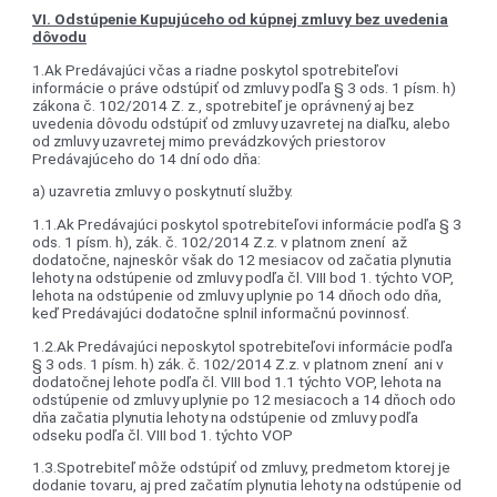
VI. Odstúpenie Kupujúceho od kúpnej zmluvy bez uvedenia
dôvodu
1.Ak Predávajúci včas a riadne poskytol spotrebiteľovi
informácie o práve odstúpiť od zmluvy podľa § 3 ods. 1 písm. h)
zákona č. 102/2014 Z. z., spotrebiteľ je oprávnený aj bez
uvedenia dôvodu odstúpiť od zmluvy uzavretej na diaľku, alebo
od zmluvy uzavretej mimo prevádzkových priestorov
Predávajúceho do 14 dní odo dňa:
a) uzavretia zmluvy o poskytnutí služby.
1.1.Ak Predávajúci poskytol spotrebiteľovi informácie podľa § 3
ods. 1 písm. h), zák. č. 102/2014 Z.z. v platnom znení až
dodatočne, najneskôr však do 12 mesiacov od začatia plynutia
lehoty na odstúpenie od zmluvy podľa čl. VIII bod 1. týchto VOP,
lehota na odstúpenie od zmluvy uplynie po 14 dňoch odo dňa,
keď Predávajúci dodatočne splnil informačnú povinnosť.
1.2.Ak Predávajúci neposkytol spotrebiteľovi informácie podľa
§ 3 ods. 1 písm. h) zák. č. 102/2014 Z.z. v platnom znení ani v
dodatočnej lehote podľa čl. VIII bod 1.1 týchto VOP, lehota na
odstúpenie od zmluvy uplynie po 12 mesiacoch a 14 dňoch odo
dňa začatia plynutia lehoty na odstúpenie od zmluvy podľa
odseku podľa čl. VIII bod 1. týchto VOP
1.3.Spotrebiteľ môže odstúpiť od zmluvy, predmetom ktorej je
dodanie tovaru, aj pred začatím plynutia lehoty na odstúpenie od