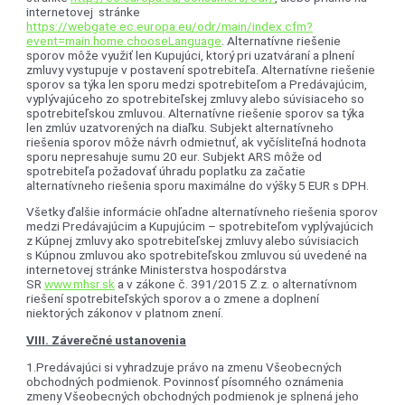
internetovej stránke
https://webgate.ec.europa.eu/odr/main/index.cfm?
event=main.home.chooseLanguage
. Alternatívne riešenie
sporov môže využiť len Kupujúci, ktorý pri uzatváraní a plnení
zmluvy vystupuje v postavení spotrebiteľa. Alternatívne riešenie
sporov sa týka len sporu medzi spotrebiteľom a Predávajúcim,
vyplývajúceho zo spotrebiteľskej zmluvy alebo súvisiaceho so
spotrebiteľskou zmluvou. Alternatívne riešenie sporov sa týka
len zmlúv uzatvorených na diaľku. Subjekt alternatívneho
riešenia sporov môže návrh odmietnuť, ak vyčísliteľná hodnota
sporu nepresahuje sumu 20 eur. Subjekt ARS môže od
spotrebiteľa požadovať úhradu poplatku za začatie
alternatívneho riešenia sporu maximálne do výšky 5 EUR s DPH.
Všetky ďalšie informácie ohľadne alternatívneho riešenia sporov
medzi Predávajúcim a Kupujúcim – spotrebiteľom vyplývajúcich
z Kúpnej zmluvy ako spotrebiteľskej zmluvy alebo súvisiacich
s Kúpnou zmluvou ako spotrebiteľskou zmluvou sú uvedené na
internetovej stránke Ministerstva hospodárstva
SR
www.mhsr.sk
a v zákone č. 391/2015 Z.z. o alternatívnom
riešení spotrebiteľských sporov a o zmene a doplnení
niektorých zákonov v platnom znení.
VIII. Záverečné ustanovenia
1.Predávajúci si vyhradzuje právo na zmenu Všeobecných
obchodných podmienok. Povinnosť písomného oznámenia
zmeny Všeobecných obchodných podmienok je splnená jeho