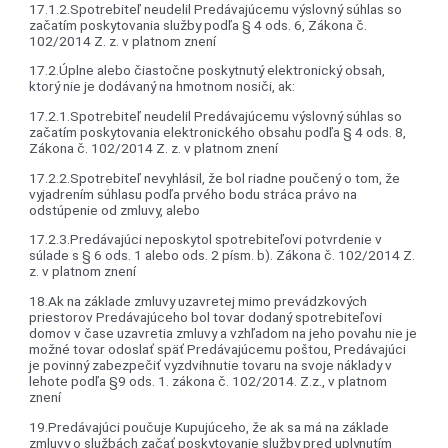
17.1.2.Spotrebiteľ neudelil Predávajúcemu výslovný súhlas so
začatím poskytovania služby podľa § 4 ods. 6, Zákona č.
102/2014 Z. z. v platnom znení
17.2.Úplne alebo čiastočne poskytnutý elektronický obsah,
ktorý nie je dodávaný na hmotnom nosiči, ak:
17.2.1.Spotrebiteľ neudelil Predávajúcemu výslovný súhlas so
začatím poskytovania elektronického obsahu podľa § 4 ods. 8,
Zákona č. 102/2014 Z. z. v platnom znení
17.2.2.Spotrebiteľ nevyhlásil, že bol riadne poučený o tom, že
vyjadrením súhlasu podľa prvého bodu stráca právo na
odstúpenie od zmluvy, alebo
17.2.3.Predávajúci neposkytol spotrebiteľovi potvrdenie v
súlade s § 6 ods. 1 alebo ods. 2 písm. b). Zákona č. 102/2014 Z.
z. v platnom znení
18.Ak na základe zmluvy uzavretej mimo prevádzkových
priestorov Predávajúceho bol tovar dodaný spotrebiteľovi
domov v čase uzavretia zmluvy a vzhľadom na jeho povahu nie je
možné tovar odoslať späť Predávajúcemu poštou, Predávajúci
je povinný zabezpečiť vyzdvihnutie tovaru na svoje náklady v
lehote podľa §9 ods. 1. zákona č. 102/2014. Z.z., v platnom
znení
19.Predávajúci poučuje Kupujúceho, že ak sa má na základe
zmluvy o službách začať poskytovanie služby pred uplynutím