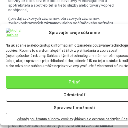
údržby, ak boli uzavreté počas návštevy Predávajúceho u
spotrebiteľa a spotrebiteľ si tieto služby alebo tovary vopred
neobjednal,
i)predaj zvukových záznamov, obrazových záznamov,
zvukovoobrazových záznamov alebo počítačového softvéru
predávaných v ochrannom obale, ak spotrebiteľ tento obal
rozbalil,
Spravujte svoje súkromie
j)predaj periodickej tlače s výnimkou predaja na základe dohody
o predplatnom a predaj kníh nedodávaných v ochrannom obale,
Na ukladanie a/alebo prístup k informáciám o zariadení používame technológi
cookies. Robíme to s cieľom zlepšiť zážitok z prehliadania a zobrazovať
k)poskytnutie ubytovacích služieb na iný účel ako na účel
(ne)prispôsobené reklamy. Súhlas s týmito technológiami nám umožní spraco
bývania, preprava tovaru, nájom automobilov, poskytnutie
údaje, ako je správanie pri prehliadaní alebo jedinečné ID na tejto stránke. Nesú
stravovacích služieb alebo poskytnutie služieb súvisiacich s
alebo odvolanie súhlasu môže nepriaznivo ovplyvniť určité vlastnosti a funkcie
činnosťami v rámci voľného času a podľa ktorej sa Predávajúci
zaväzuje poskytnúť tieto služby v dohodnutom čase alebo v
dohodnutej lehote,
Prijať
l)poskytovanie elektronického obsahu inak ako na hmotnom
nosiči, ak sa jeho poskytovanie začalo s výslovným súhlasom
spotrebiteľa a spotrebiteľ vyhlásil, že bol riadne poučený o tom,
Odmietnúť
že vyjadrením tohto súhlasu stráca právo na odstúpenie od
zmluvy.
Spravovať možnosti
14.V prípade odstúpenia od zmluvy Predávajúci je povinný vrátiť
spotrebiteľovi finančné prostriedky rovnakou formou, akou ich
Zásady používania súborov cookie
Vyhlásenie o ochrane osobných úda
od spotrebiteľa obdržal. Meniť formu vrátenia finančných
prostriedkov spotrebiteľovi, je možné len na základe súhlasu