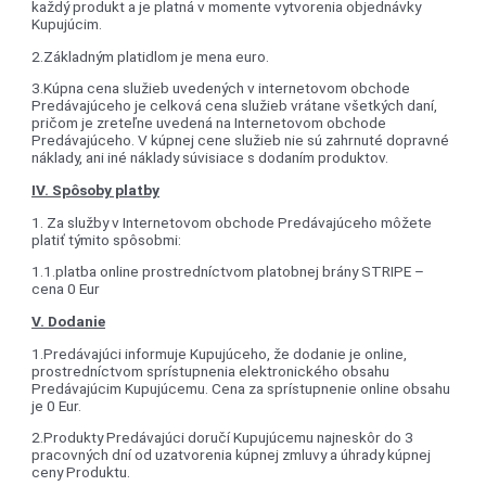
každý produkt a je platná v momente vytvorenia objednávky
Kupujúcim.
2.Základným platidlom je mena euro.
3.Kúpna cena služieb uvedených v internetovom obchode
Predávajúceho je celková cena služieb vrátane všetkých daní,
pričom je zreteľne uvedená na Internetovom obchode
Predávajúceho. V kúpnej cene služieb nie sú zahrnuté dopravné
náklady, ani iné náklady súvisiace s dodaním produktov.
IV. Spôsoby platby
1. Za služby v Internetovom obchode Predávajúceho môžete
platiť týmito spôsobmi:
1.1.platba online prostredníctvom platobnej brány STRIPE –
cena 0 Eur
V. Dodanie
1.Predávajúci informuje Kupujúceho, že dodanie je online,
prostredníctvom sprístupnenia elektronického obsahu
Predávajúcim Kupujúcemu. Cena za sprístupnenie online obsahu
je 0 Eur.
2.Produkty Predávajúci doručí Kupujúcemu najneskôr do 3
pracovných dní od uzatvorenia kúpnej zmluvy a úhrady kúpnej
ceny Produktu.