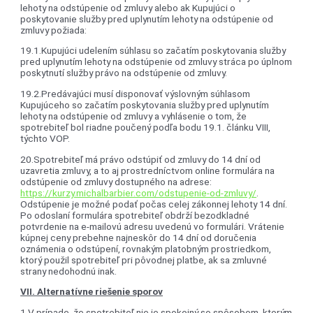
lehoty na odstúpenie od zmluvy alebo ak Kupujúci o
poskytovanie služby pred uplynutím lehoty na odstúpenie od
zmluvy požiada:
19.1.Kupujúci udelením súhlasu so začatím poskytovania služby
pred uplynutím lehoty na odstúpenie od zmluvy stráca po úplnom
poskytnutí služby právo na odstúpenie od zmluvy.
19.2.Predávajúci musí disponovať výslovným súhlasom
Kupujúceho so začatím poskytovania služby pred uplynutím
lehoty na odstúpenie od zmluvy a vyhlásenie o tom, že
spotrebiteľ bol riadne poučený podľa bodu 19.1. článku VIII,
týchto VOP.
20.Spotrebiteľ má právo odstúpiť od zmluvy do 14 dní od
uzavretia zmluvy, a to aj prostredníctvom online formulára na
odstúpenie od zmluvy dostupného na adrese:
https://kurzy.michalbarbier.com/odstupenie-od-zmluvy/
.
Odstúpenie je možné podať počas celej zákonnej lehoty 14 dní.
Po odoslaní formulára spotrebiteľ obdrží bezodkladné
potvrdenie na e-mailovú adresu uvedenú vo formulári. Vrátenie
kúpnej ceny prebehne najneskôr do 14 dní od doručenia
oznámenia o odstúpení, rovnakým platobným prostriedkom,
ktorý použil spotrebiteľ pri pôvodnej platbe, ak sa zmluvné
strany nedohodnú inak.
VII. Alternatívne riešenie sporov
1.V prípade, že spotrebiteľ nie je spokojný so spôsobom, ktorým