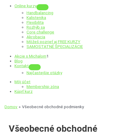
Online kurzy
Menu
Handbalancing
Toggle
Kalistenika
Flexibilita
Rozhýb sa
Core challenge
Akrobacia
Môžeš pozrieť aj
FREE KURZY
SAMOSTATNÉ ŠPECIALIZÁCIE
Akcie s Michalom
1
Blog
Kontakt
Menu
Najčastejšie otázky
Toggle
Môj účet
Membership zóna
Kúpiť kurz
Domov
Všeobecné obchodné podmienky
Všeobecné obchodné