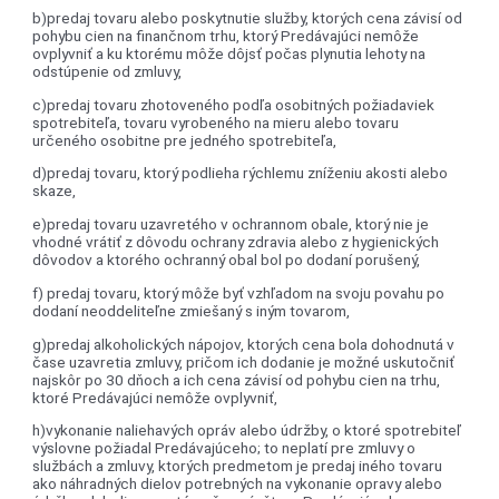
b)predaj tovaru alebo poskytnutie služby, ktorých cena závisí od
pohybu cien na finančnom trhu, ktorý Predávajúci nemôže
ovplyvniť a ku ktorému môže dôjsť počas plynutia lehoty na
odstúpenie od zmluvy,
c)predaj tovaru zhotoveného podľa osobitných požiadaviek
spotrebiteľa, tovaru vyrobeného na mieru alebo tovaru
určeného osobitne pre jedného spotrebiteľa,
d)predaj tovaru, ktorý podlieha rýchlemu zníženiu akosti alebo
skaze,
e)predaj tovaru uzavretého v ochrannom obale, ktorý nie je
vhodné vrátiť z dôvodu ochrany zdravia alebo z hygienických
dôvodov a ktorého ochranný obal bol po dodaní porušený,
f) predaj tovaru, ktorý môže byť vzhľadom na svoju povahu po
dodaní neoddeliteľne zmiešaný s iným tovarom,
g)predaj alkoholických nápojov, ktorých cena bola dohodnutá v
čase uzavretia zmluvy, pričom ich dodanie je možné uskutočniť
najskôr po 30 dňoch a ich cena závisí od pohybu cien na trhu,
ktoré Predávajúci nemôže ovplyvniť,
h)vykonanie naliehavých opráv alebo údržby, o ktoré spotrebiteľ
výslovne požiadal Predávajúceho; to neplatí pre zmluvy o
službách a zmluvy, ktorých predmetom je predaj iného tovaru
ako náhradných dielov potrebných na vykonanie opravy alebo