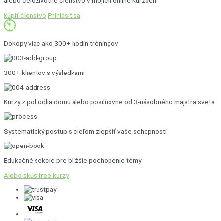
alebo celoživotné členstvo v mojich online kurzoch.
kúpiť členstvo
Prihlásiť sa
Dokopy viac ako 300+ hodín tréningov
300+ klientov s výsledkami
Kurzy z pohodlia domu alebo posilňovne od 3-násobného majstra sveta
Systematický postup s cieľom zlepšiť vaše schopnosti
Edukačné sekcie pre bližšie pochopenie témy
Alebo skús free kurzy