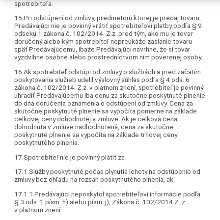
spotrebiteľa.
15.Pri odstúpení od zmluvy, predmetom ktorej je predaj tovaru,
Predávajúci nie je povinný vrátiť spotrebiteľovi platby podľa § 9
odseku 1 zákona č. 102/2014. Z.z. pred tým, ako mu je tovar
doručený alebo kým spotrebiteľ nepreukáže zaslanie tovaru
späť Predávajúcemu, ibaže Predávajúci navrhne, že si tovar
vyzdvihne osobne alebo prostredníctvom ním poverenej osoby.
16.Ak spotrebiteľ odstúpi od zmluvy o službách a pred začatím
poskytovania služieb udelil výslovný súhlas podľa § 4 ods. 6
zákona č. 102/2014. Z.z. v platnom znení, spotrebiteľ je povinný
uhradiť Predávajúcemu iba cenu za skutočne poskytnuté plnenie
do dňa doručenia oznámenia o odstúpení od zmluvy. Cena za
skutočne poskytnuté plnenie sa vypočíta pomerne na základe
celkovej ceny dohodnutej v zmluve. Ak je celková cena
dohodnutá v zmluve nadhodnotená, cena za skutočne
poskytnuté plnenie sa vypočíta na základe trhovej ceny
poskytnutého plnenia.
17.Spotrebiteľ nie je povinný platiť za
17.1.Služby poskytnuté počas plynutia lehoty na odstúpenie od
zmluvy bez ohľadu na rozsah poskytnutého plnenia, ak:
17.1.1.Predávajúci neposkytol spotrebiteľovi informácie podľa
§ 3 ods. 1 písm. h) alebo písm. j), Zákona č. 102/2014 Z. z.
v platnom znení