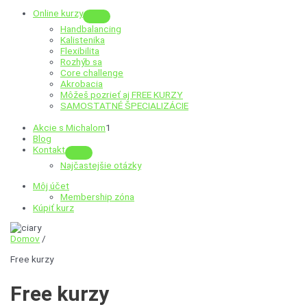
Online kurzy
Menu
Handbalancing
Toggle
Kalistenika
Flexibilita
Rozhýb sa
Core challenge
Akrobacia
Môžeš pozrieť aj
FREE KURZY
SAMOSTATNÉ ŠPECIALIZÁCIE
Akcie s Michalom
1
Blog
Kontakt
Menu
Najčastejšie otázky
Toggle
Môj účet
Membership zóna
Kúpiť kurz
Domov
/
Free kurzy
Free kurzy