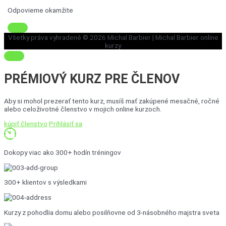
Odpovieme okamžite
Všetky práva vyhradené © 2026
Michal Barbier
| Michal Barbier online
kurzy
PRÉMIOVÝ KURZ
PRE ČLENOV
Aby si mohol prezerať tento kurz, musíš mať zakúpené mesačné, ročné
alebo celoživotné členstvo v mojich online kurzoch.
kúpiť členstvo
Prihlásiť sa
Dokopy viac ako 300+ hodín tréningov
300+ klientov s výsledkami
Kurzy z pohodlia domu alebo posilňovne od 3-násobného majstra sveta