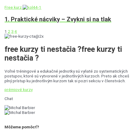
Free kurz
1. Praktické nácviky – Zvykni si na tlak
1
2
3
4
free kurzy ti nestačia ?
free kurzy ti
nestačia ?
Voľné tréningové a edukačné jednotky sú vyňaté zo systematických
postupov, ktoré sú vytvorené v jednotlivých kurzoch. Preto ak chceš
plný prístup ku jednotlivým kurzom tak si pozri sekciu v členstvách.
prémiové kurzy
Chat
Môžeme pomôcť?