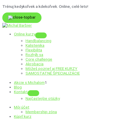
Preskočiť
Trénuj kedykoľvek a kdekoľvek. Online, celé leto!
na
obsah
Online kurzy
Menu
Handbalancing
Toggle
Kalistenika
Flexibilita
Rozhýb sa
Core challenge
Akrobacia
Môžeš pozrieť aj
FREE KURZY
SAMOSTATNÉ ŠPECIALIZÁCIE
Akcie s Michalom
1
Blog
Kontakt
Menu
Najčastejšie otázky
Toggle
Môj účet
Membership zóna
Kúpiť kurz