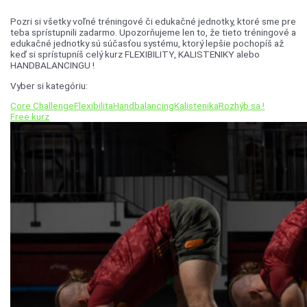
Pozri si všetky voľné tréningové či edukačné jednotky, ktoré sme pre
teba sprístupnili zadarmo. Upozorňujeme len to, že tieto tréningové a
edukačné jednotky sú súčasťou systému, ktorý lepšie pochopíš až
keď si sprístupníš celý kurz FLEXIBILITY, KALISTENIKY alebo
HANDBALANCINGU !
Vyber si kategóriu:
Core Challenge
Flexibilita
Handbalancing
Kalistenika
Rozhýb sa !
Free kurz