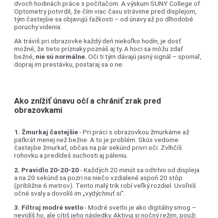
dvoch hodinách práce s počítačom. A výskum SUNY College of
Optometry potvrdil, že čím viac času strávime pred displejom,
tým častejšie sa objavujú ťažkosti – od únavy až po dlhodobé
poruchy videnia.
Ak tráviš pri obrazovke každý deň niekoľko hodín, je dosť
možné, že tieto príznaky poznáš aj ty. A hoci sa môžu zdať
bežné,
nie sú normálne.
Oči ti tým dávajú jasný signál – spomaľ,
dopraj im prestávku, postaraj sa o ne.
Ako znížiť únavu očí a chrániť zrak pred
obrazovkami
1.
Žmurkaj častejšie
- Pri práci s obrazovkou žmurkáme až
päťkrát menej než bežne. A to je problém. Skús vedome
častejšie žmurkať, občas na pár sekúnd privri oči. Zvlhčíš
rohovku a predídeš suchosti aj páleniu.
2. Pravidlo 20-20-20
- Každých 20 minút sa odtrhni od displeja
a na 20 sekúnd sa pozri na niečo vzdialené aspoň 20 stôp
(približne 6 metrov). Tento malý trik robí veľký rozdiel. Uvoľníš
očné svaly a dovolíš im „vydýchnuť si“.
3. Filtruj modré svetlo
- Modré svetlo je ako digitálny smog –
nevidíš ho, ale cítiš jeho následky. Aktivuj si nočný režim, použi