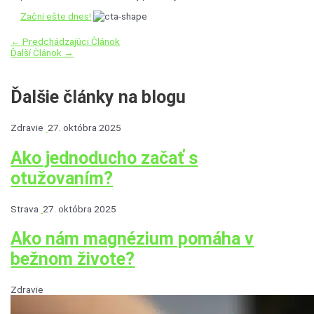
Začni ešte dnes!
Navigácia
←
Predchádzajúci Článok
v
Ďalší Článok
→
článku
Ďalšie články
na blogu
Zdravie
27. októbra 2025
Ako jednoducho začať s
otužovaním?
Strava
27. októbra 2025
Ako nám magnézium pomáha v
bežnom živote?
Zdravie