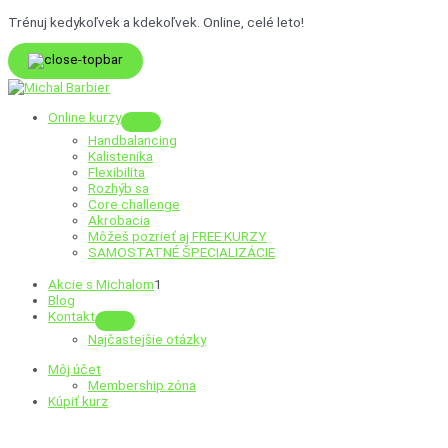
Preskočiť
Trénuj kedykoľvek a kdekoľvek. Online, celé leto!
na
obsah
Online kurzy
Menu
Handbalancing
Toggle
Kalistenika
Flexibilita
Rozhýb sa
Core challenge
Akrobacia
Môžeš pozrieť aj
FREE KURZY
SAMOSTATNÉ ŠPECIALIZÁCIE
Akcie s Michalom
1
Blog
Kontakt
Menu
Najčastejšie otázky
Toggle
Môj účet
Membership zóna
Kúpiť kurz