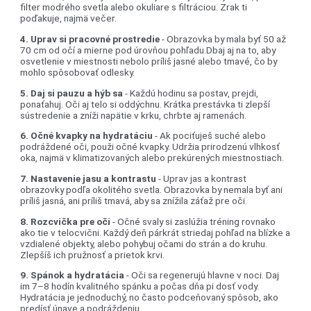
filter modrého svetla alebo okuliare s filtráciou. Zrak ti
poďakuje, najmä večer.
4. Uprav si pracovné prostredie
- Obrazovka by mala byť 50 až
70 cm od očí a mierne pod úrovňou pohľadu.Dbaj aj na to, aby
osvetlenie v miestnosti nebolo príliš jasné alebo tmavé, čo by
mohlo spôsobovať odlesky.
5. Daj si pauzu a hýb sa
- Každú hodinu sa postav, prejdi,
ponaťahuj. Oči aj telo si oddýchnu. Krátka prestávka ti zlepší
sústredenie a zníži napätie v krku, chrbte aj ramenách.
6. Očné kvapky na hydratáciu
- Ak pociťuješ suché alebo
podráždené oči, použi očné kvapky. Udržia prirodzenú vlhkosť
oka, najmä v klimatizovaných alebo prekúrených miestnostiach.
7. Nastavenie jasu a kontrastu
- Uprav jas a kontrast
obrazovky podľa okolitého svetla. Obrazovka by nemala byť ani
príliš jasná, ani príliš tmavá, aby sa znížila záťaž pre oči.
8. Rozcvička pre oči
- Očné svaly si zaslúžia tréning rovnako
ako tie v telocvični. Každý deň párkrát striedaj pohľad na blízke a
vzdialené objekty, alebo pohybuj očami do strán a do kruhu.
Zlepšíš ich pružnosť a prietok krvi.
9. Spánok a hydratácia
- Oči sa regenerujú hlavne v noci. Daj
im 7–8 hodín kvalitného spánku a počas dňa pi dosť vody.
Hydratácia je jednoduchý, no často podceňovaný spôsob, ako
predísť únave a podráždeniu.