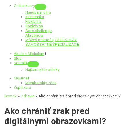
Online kurzy
Menu
Handbalancing
Toggle
Kalistenika
Flexibilita
Rozhýb sa
Core challenge
Akrobacia
Môžeš pozrieť aj
FREE KURZY
SAMOSTATNÉ ŠPECIALIZÁCIE
Akcie s Michalom
1
Blog
Kontakt
Menu
Najčastejšie otázky
Toggle
Môj účet
Membership zóna
Kúpiť kurz
Domov
Zdravie
Ako chrániť zrak pred digitálnymi obrazovkami?
Ako chrániť zrak pred
digitálnymi obrazovkami?