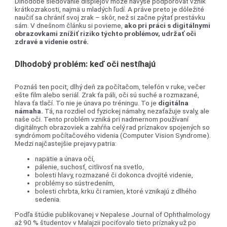
Dlhodobé sledovanie displejov môže navyše podporovať vznik
krátkozrakosti, najmä u mladých ľudí. A práve preto je dôležité
naučiť sa chrániť svoj zrak – skôr, než si začne pýtať prestávku
sám. V dnešnom článku si povieme,
ako pri práci s digitálnymi
obrazovkami znížiť riziko týchto problémov, udržať oči
zdravé a videnie ostré.
Dlhodobý problém: keď oči nestíhajú
Poznáš ten pocit, dlhý deň za počítačom, telefón v ruke, večer
ešte film alebo seriál. Zrak ťa páli, oči sú suché a rozmazané,
hlava ťa tlačí. To nie je únava po tréningu. To je
digitálna
námaha.
Tá, na rozdiel od fyzickej námahy, nezaťažuje svaly, ale
naše oči. Tento problém vzniká pri nadmernom používaní
digitálnych obrazoviek a zahŕňa celý rad príznakov spojených so
syndrómom počítačového videnia (Computer Vision Syndrome).
Medzi najčastejšie prejavy patria:
napätie a únava očí,
pálenie, suchosť, citlivosť na svetlo,
bolesti hlavy, rozmazané či dokonca dvojité videnie,
problémy so sústredením,
bolesti chrbta, krku či ramien, ktoré vznikajú z dlhého
sedenia.
Podľa štúdie publikovanej v Nepalese Journal of Ophthalmology
až 90 % študentov v Malajzii pociťovalo tieto príznaky už po