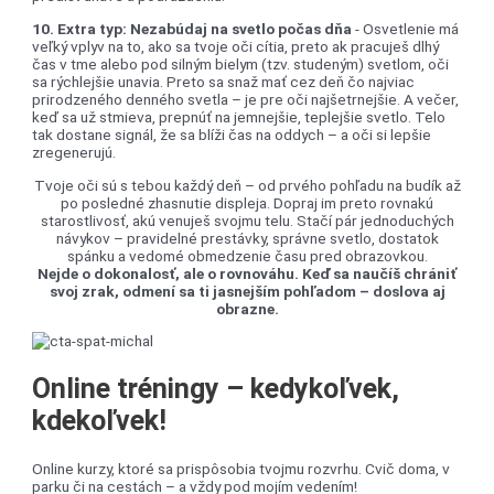
10. Extra typ: Nezabúdaj na svetlo počas dňa
- Osvetlenie má
veľký vplyv na to, ako sa tvoje oči cítia, preto ak pracuješ dlhý
čas v tme alebo pod silným bielym (tzv. studeným) svetlom, oči
sa rýchlejšie unavia. Preto sa snaž mať cez deň čo najviac
prirodzeného denného svetla – je pre oči najšetrnejšie. A večer,
keď sa už stmieva, prepnúť na jemnejšie, teplejšie svetlo. Telo
tak dostane signál, že sa blíži čas na oddych – a oči si lepšie
zregenerujú.
Tvoje oči sú s tebou každý deň – od prvého pohľadu na budík až
po posledné zhasnutie displeja. Dopraj im preto rovnakú
starostlivosť, akú venuješ svojmu telu. Stačí pár jednoduchých
návykov – pravidelné prestávky, správne svetlo, dostatok
spánku a vedomé obmedzenie času pred obrazovkou.
Nejde o dokonalosť, ale o rovnováhu. Keď sa naučíš chrániť
svoj zrak, odmení sa ti jasnejším pohľadom – doslova aj
obrazne.
Online tréningy – kedykoľvek,
kdekoľvek!
Online kurzy, ktoré sa prispôsobia tvojmu rozvrhu. Cvič doma, v
parku či na cestách – a vždy pod mojím vedením!