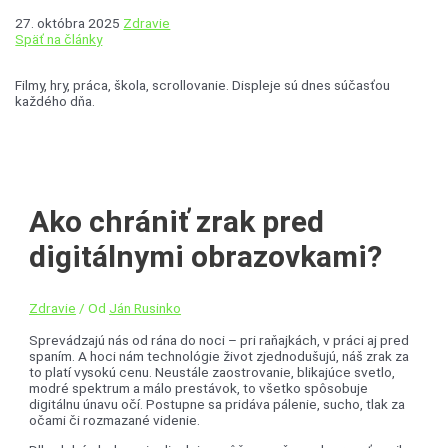
27. októbra 2025
Zdravie
Späť na články
Filmy, hry, práca, škola, scrollovanie. Displeje sú dnes súčasťou
každého dňa.
Ako chrániť zrak pred
digitálnymi obrazovkami?
Zdravie
/ Od
Ján Rusinko
Sprevádzajú nás od rána do noci – pri raňajkách, v práci aj pred
spaním. A hoci nám technológie život zjednodušujú, náš zrak za
to platí vysokú cenu. Neustále zaostrovanie, blikajúce svetlo,
modré spektrum a málo prestávok, to všetko spôsobuje
digitálnu únavu očí. Postupne sa pridáva pálenie, sucho, tlak za
očami či rozmazané videnie.