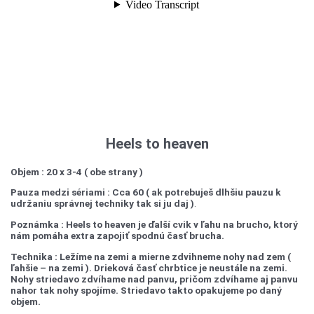
Heels to heaven
Objem : 20 x 3-4 ( obe strany )
Pauza medzi sériami : Cca 60 ( ak potrebuješ dlhšiu pauzu k
udržaniu správnej techniky tak si ju daj )
.
Poznámka : Heels to heaven je ďalší cvik v ľahu na brucho, ktorý
nám pomáha extra zapojiť spodnú časť brucha.
Technika :
Ležíme na zemi a mierne zdvihneme nohy nad zem (
ľahšie – na zemi ). Drieková časť chrbtice je neustále na zemi.
Nohy striedavo zdvíhame nad panvu, pričom zdvíhame aj panvu
nahor tak nohy spojíme. Striedavo takto opakujeme po daný
objem.