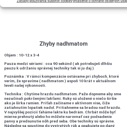
Zásady používania súborov cookie
Vyhlásenie o ochrane osobných úda
Zhyby nadhmatom
Objem : 10-12 x 3-4
Pauza medzi sériami : cca 90 sekúnd ( ak potrebuješ dlhšiu
pauzu k udržaniu správnej techniky tak si ju daj )
.
Poznámka :
V rámci kompenzácie ostávame pri zhyboch
,
ktoré
verím, že spravíme ( nadhmatom ) aspoň 10 krát v aktuálnom
leveli našej výkonnosti.
Technika : Chytíme hrazdu nadhmatom. Paže dopneme aby sme
nezačínali pokrčenými lakťami. Ruky sú uložené o niečo širšie
ako je šírka ramien. Príťah začíname v aktívnom vise, čiže
zatiahnutím lopatiek nadol. Pritiahneme sa bradou nad hrazdu.
V najvyššej pozícií ťaháme lakte ku bedrám. Chrbát môže byť
mierne prehnutý alebo ho môžete narovnať cez podsadenie
panvy a predsunutie nôh pred seba. Obe techniky sú správne.
Následne sa spustíme do vystretých rúk a opakujete po daný