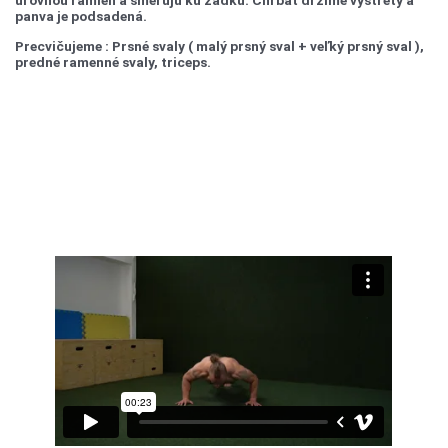
úrovňou ramien a smerujú ku zadku. Chrbát držíme vystretý a
panva je podsadená.
Precvičujeme : Prsné svaly ( malý prsný sval + veľký prsný sval ),
predné ramenné svaly, triceps.