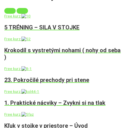
Free kurz
5 TRÉNING – SILA V STOJKE
Free kurz
Krokodíl s vystretými nohami ( nohy od seba
)
Free kurz
23. Pokročilé prechody pri stene
Free kurz
1. Praktické nácviky – Zvykni si na tlak
Free kurz
Kľuk v stojke v priestore – Úvod