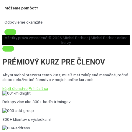
Môžeme pomôcť?
Odpovieme okamžite
Všetky práva vyhradené © 2026
Michal Barbier
| Michal Barbier online
kurzy
PRÉMIOVÝ KURZ
PRE ČLENOV
Aby si mohol prezerať tento kurz, musíš mať zakúpené mesačné, ročné
alebo celoživotné členstvo v mojich online kurzoch.
kúpiť členstvo
Prihlásiť sa
Dokopy viac ako 300+ hodín tréningov
300+ klientov s výsledkami