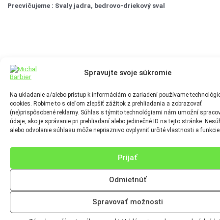
Precvičujeme :
Svaly jadra, bedrovo-driekový sval
Spravujte svoje súkromie
Na ukladanie a/alebo prístup k informáciám o zariadení používame technológi
cookies. Robíme to s cieľom zlepšiť zážitok z prehliadania a zobrazovať
(ne)prispôsobené reklamy. Súhlas s týmito technológiami nám umožní spraco
údaje, ako je správanie pri prehliadaní alebo jedinečné ID na tejto stránke. Nesú
alebo odvolanie súhlasu môže nepriaznivo ovplyvniť určité vlastnosti a funkcie
Prijať
Odmietnúť
Spravovať možnosti