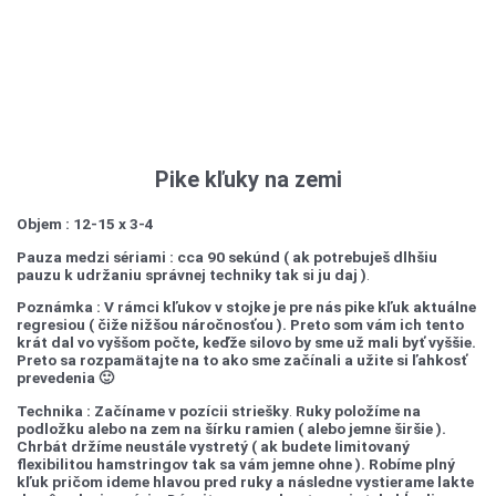
Pike kľuky na zemi
Objem : 12-15 x 3-4
Pauza medzi sériami : cca 90 sekúnd ( ak potrebuješ dlhšiu
pauzu k udržaniu správnej techniky tak si ju daj )
.
Poznámka :
V rámci kľukov v stojke je pre nás pike kľuk aktuálne
regresiou ( čiže nižšou náročnosťou ). Preto som vám ich tento
krát dal vo vyššom počte, keďže silovo by sme už mali byť vyššie.
Preto sa rozpamätajte na to ako sme začínali a užite si ľahkosť
prevedenia 🙂
Technika : Začíname v pozícii striešky
.
Ruky položíme na
podložku alebo na zem na šírku ramien ( alebo jemne širšie ).
Chrbát držíme neustále vystretý ( ak budete limitovaný
flexibilitou hamstringov tak sa vám jemne ohne ). Robíme plný
kľuk pričom ideme hlavou pred ruky a následne vystierame lakte