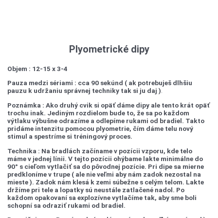
Plyometrické dipy
Objem : 12-15 x 3-4
Pauza medzi sériami : cca 90 sekúnd ( ak potrebuješ dlhšiu
pauzu k udržaniu správnej techniky tak si ju daj )
.
Poznámka : Ako druhý cvik si opäť dáme dipy ale tento krát opäť
trochu inak. Jediným rozdielom bude to, že sa po každom
výtlaku výbušne odrazíme a odlepíme rukami od bradiel. Takto
pridáme intenzitu pomocou plyometrie, čím dáme telu nový
stimul a spestríme si tréningový proces.
Technika : Na bradlách začíname v pozícii vzporu, kde telo
máme v jednej línii. V tejto pozícii ohýbame lakte minimálne do
90° s cieľom vytlačiť sa do pôvodnej pozície. Pri dipe sa mierne
predkloníme v trupe ( ale nie veľmi aby nám zadok nezostal na
mieste ). Zadok nám klesá k zemi súbežne s celým telom. Lakte
držíme pri tele a lopatky sú neustále zatlačené nadol. Po
každom opakovaní sa explozívne vytlačíme tak, aby sme boli
schopní sa odraziť rukami od bradiel.