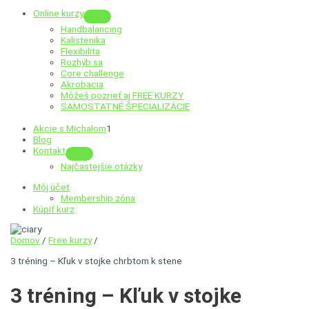
Online kurzy
Menu
Handbalancing
Toggle
Kalistenika
Flexibilita
Rozhýb sa
Core challenge
Akrobacia
Môžeš pozrieť aj
FREE KURZY
SAMOSTATNÉ ŠPECIALIZÁCIE
Akcie s Michalom
1
Blog
Kontakt
Menu
Najčastejšie otázky
Toggle
Môj účet
Membership zóna
Kúpiť kurz
Domov
/
Free kurzy
/
3 tréning – Kľuk v stojke chrbtom k stene
3 tréning – Kľuk v stojke