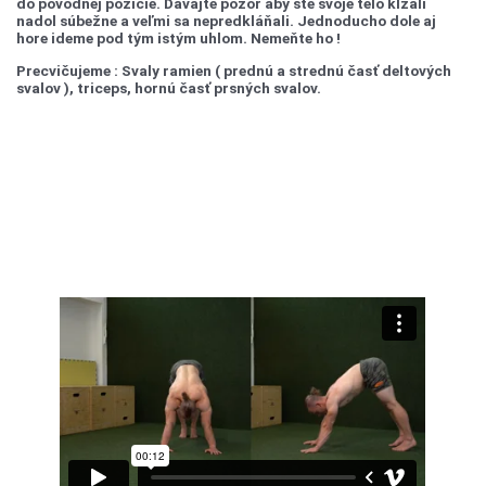
do pôvodnej pozície. Dávajte pozor aby ste svoje telo kĺzali
nadol súbežne a veľmi sa nepredkláňali. Jednoducho dole aj
hore ideme pod tým istým uhlom. Nemeňte ho !
Precvičujeme : Svaly ramien ( prednú a strednú časť deltových
svalov ), triceps, hornú časť prsných svalov.