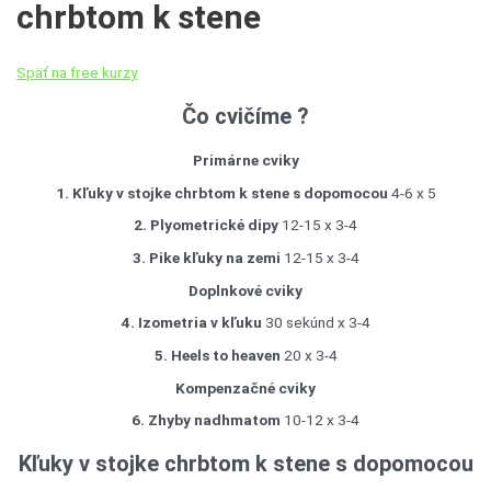
chrbtom k stene
Späť na free kurzy
Čo cvičíme ?
Primárne cviky
1. Kľuky v stojke chrbtom k stene s dopomocou
4-6 x 5
2. Plyometrické dipy
12-15 x 3-4
3. Pike kľuky na zemi
12-15 x 3-4
Doplnkové cviky
4. Izometria v kľuku
30 sekúnd x 3-4
5. Heels to heaven
20 x 3-4
Kompenzačné cviky
6. Zhyby nadhmatom
10-12 x 3-4
Kľuky v stojke chrbtom k stene s dopomocou