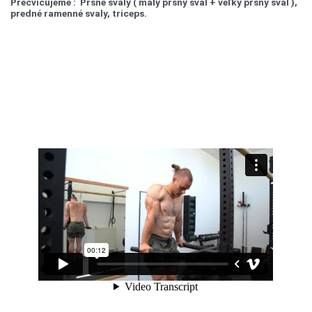
Precvičujeme :
Prsné svaly ( malý prsný sval + veľký prsný sval ),
predné ramenné svaly, triceps.