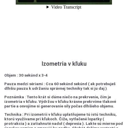
Izometria v kľuku
Objem : 30 sekúnd x 3-4
Pauza medzi sériami : Cca 60 sekúnd sekúnd ( ak potrebuješ
dlhšiu pauzu k udržaniu správnej techniky tak si ju daj )
.
Poznámka
:
Tento krát si dáme niečo na prekrvenie, čím je
izometria v kľuku. Výdržou v kľuku krásne prekrvíme tlakové
partie a osvojíme si generovanie sily počas dlhšieho objemu.
Technika : Pri izometrii v kľuku uplatňujeme tú istú techniku,
ktorú využívame pri kľukoch. Čiže, vytlačené lopatky (
protrakcia ) a zatiahnuté nadol ( depresia ). Lakte sú mierne pod