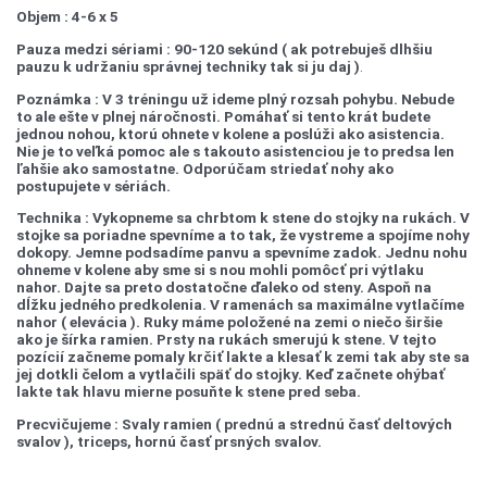
Objem : 4-6 x 5
Pauza medzi sériami : 90-120 sekúnd ( ak potrebuješ dlhšiu
pauzu k udržaniu správnej techniky tak si ju daj )
.
Poznámka : V 3 tréningu už ideme plný rozsah pohybu. Nebude
to ale ešte v plnej náročnosti. Pomáhať si tento krát budete
jednou nohou, ktorú ohnete v kolene a poslúži ako asistencia.
Nie je to veľká pomoc ale s takouto asistenciou je to predsa len
ľahšie ako samostatne. Odporúčam striedať nohy ako
postupujete v sériách.
Technika : Vykopneme sa chrbtom k stene do stojky na rukách. V
stojke sa poriadne spevníme a to tak, že vystreme a spojíme nohy
dokopy. Jemne podsadíme panvu a spevníme zadok. Jednu nohu
ohneme v kolene aby sme si s nou mohli pomôcť pri výtlaku
nahor. Dajte sa preto dostatočne ďaleko od steny. Aspoň na
dĺžku jedného predkolenia. V ramenách sa maximálne vytlačíme
nahor ( elevácia ). Ruky máme položené na zemi o niečo širšie
ako je šírka ramien. Prsty na rukách smerujú k stene. V tejto
pozícií začneme pomaly krčiť lakte a klesať k zemi tak aby ste sa
jej dotkli čelom a vytlačili späť do stojky. Keď začnete ohýbať
lakte tak hlavu mierne posuňte k stene pred seba.
Precvičujeme : Svaly ramien ( prednú a strednú časť deltových
svalov ), triceps, hornú časť prsných svalov.