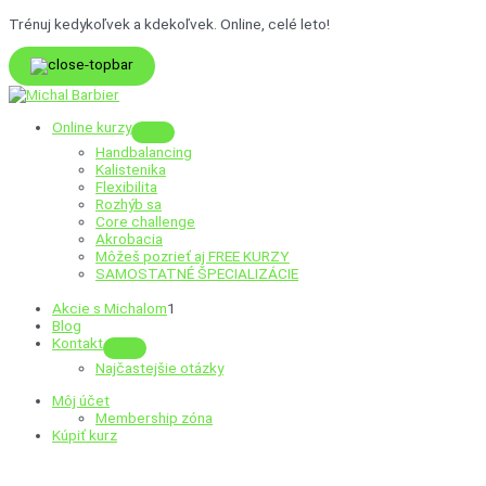
Preskočiť
Trénuj kedykoľvek a kdekoľvek. Online, celé leto!
na
obsah
Online kurzy
Menu
Handbalancing
Toggle
Kalistenika
Flexibilita
Rozhýb sa
Core challenge
Akrobacia
Môžeš pozrieť aj
FREE KURZY
SAMOSTATNÉ ŠPECIALIZÁCIE
Akcie s Michalom
1
Blog
Kontakt
Menu
Najčastejšie otázky
Toggle
Môj účet
Membership zóna
Kúpiť kurz